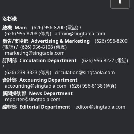
洛杉磯
總機
Main
(626) 956-8200 (電話)
/
(626) 956-8208 (傳真)
admin@singtaola.com
廣告/市場部
Advertising & Marketing
(626) 956-8200
(電話)
/
(626) 956-8108 (傳真)
marketing@singtaola.com
訂閱部
Circulation Department
(626) 956-8227 (電話)
/
(626) 239-3323 (傳真)
circulation@singtaola.com
會計部
Accounting Department
accounting@singtaola.com
(626) 956-8138 (傳真)
新聞採訪部
News Department
reporter@singtaola.com
編輯部
Editorial Department
editor@singtaola.com