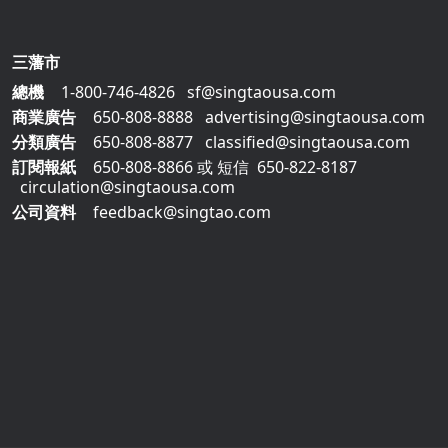
三藩市
總機
1-800-746-4826
sf@singtaousa.com
商業廣告
650-808-8888
advertising@singtaousa.com
分類廣告
650-808-8877
classified@singtaousa.com
訂閱報紙
650-808-8866
或 短信
650-822-8187
circulation@singtaousa.com
公司資料
feedback@singtao.com