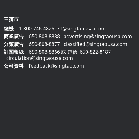
三藩市
總機
1-800-746-4826
sf@singtaousa.com
商業廣告
650-808-8888
advertising@singtaousa.com
分類廣告
650-808-8877
classified@singtaousa.com
訂閱報紙
650-808-8866
或 短信
650-822-8187
circulation@singtaousa.com
公司資料
feedback@singtao.com