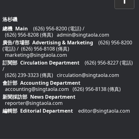
洛杉磯
總機
Main
(626) 956-8200 (電話)
/
(626) 956-8208 (傳真)
admin@singtaola.com
廣告/市場部
Advertising & Marketing
(626) 956-8200
(電話)
/
(626) 956-8108 (傳真)
marketing@singtaola.com
訂閱部
Circulation Department
(626) 956-8227 (電話)
/
(626) 239-3323 (傳真)
circulation@singtaola.com
會計部
Accounting Department
accounting@singtaola.com
(626) 956-8138 (傳真)
新聞採訪部
News Department
reporter@singtaola.com
編輯部
Editorial Department
editor@singtaola.com